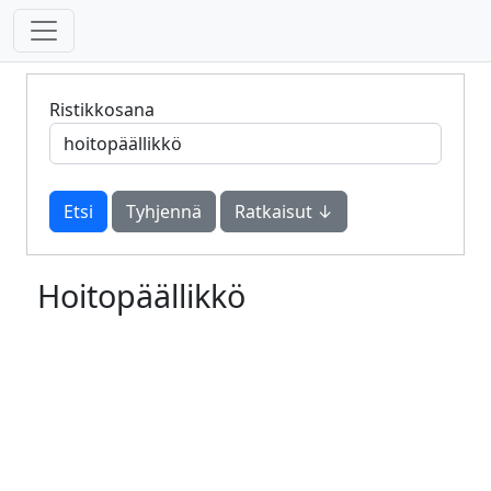
Ristikkosana
Tyhjennä
Ratkaisut ↓
Hoitopäällikkö