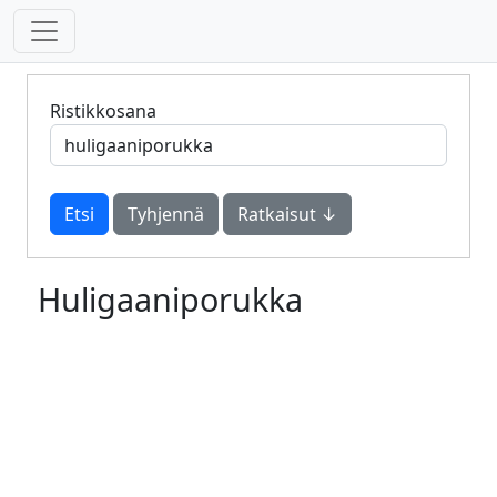
Ristikkosana
Tyhjennä
Ratkaisut ↓
Huligaaniporukka