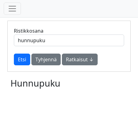
Ristikkosana
Tyhjennä
Ratkaisut ↓
Hunnupuku