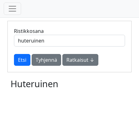
Ristikkosana
Tyhjennä
Ratkaisut ↓
Huteruinen