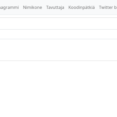
nagrammi
Nimikone
Tavuttaja
Koodinpätkiä
Twitter b