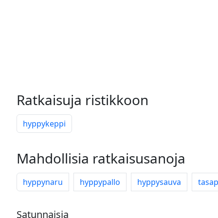
Ratkaisuja ristikkoon
hyppykeppi
Mahdollisia ratkaisusanoja
hyppynaru
hyppypallo
hyppysauva
tasa
Satunnaisia