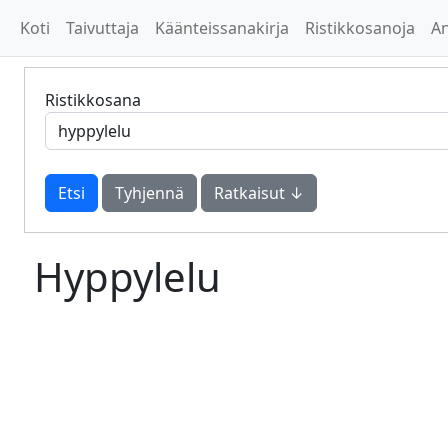
Koti
Taivuttaja
Käänteissanakirja
Ristikkosanoja
A
Ristikkosana
Tyhjennä
Ratkaisut ↓
Hyppylelu