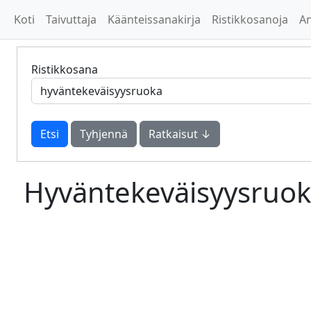
Koti
Taivuttaja
Käänteissanakirja
Ristikkosanoja
A
Ristikkosana
Tyhjennä
Ratkaisut ↓
Hyväntekeväisyysruo