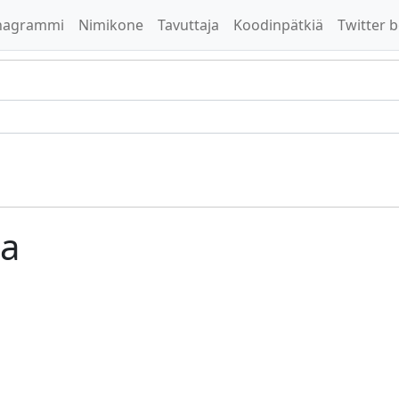
nagrammi
Nimikone
Tavuttaja
Koodinpätkiä
Twitter b
ka