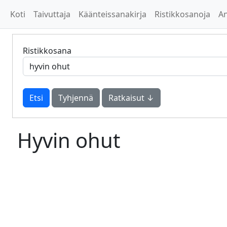
Koti
Taivuttaja
Käänteissanakirja
Ristikkosanoja
A
Ristikkosana
Tyhjennä
Ratkaisut ↓
Hyvin ohut