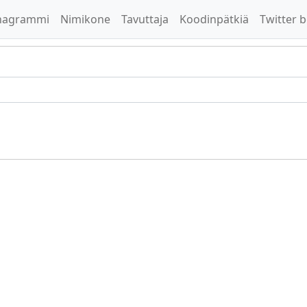
nagrammi
Nimikone
Tavuttaja
Koodinpätkiä
Twitter b