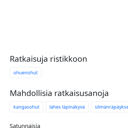
Ratkaisuja ristikkoon
ohuenohut
Mahdollisia ratkaisusanoja
kangasohut
lähes läpinäkyvä
silmänräpäyks
Satunnaisia