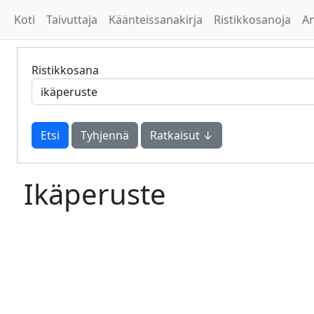
Koti
Taivuttaja
Käänteissanakirja
Ristikkosanoja
A
Ristikkosana
Tyhjennä
Ratkaisut ↓
Ikäperuste