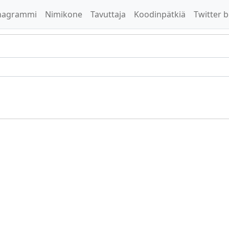
nagrammi
Nimikone
Tavuttaja
Koodinpätkiä
Twitter b