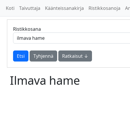
Koti
Taivuttaja
Käänteissanakirja
Ristikkosanoja
A
Ristikkosana
Tyhjennä
Ratkaisut ↓
Ilmava hame