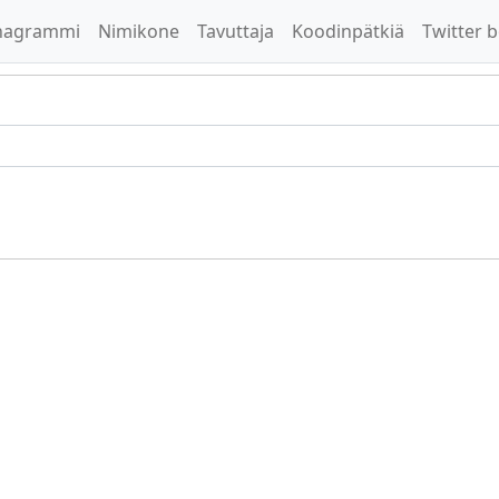
nagrammi
Nimikone
Tavuttaja
Koodinpätkiä
Twitter b