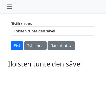
Ristikkosana
Tyhjennä
Ratkaisut ↓
Iloisten tunteiden sävel