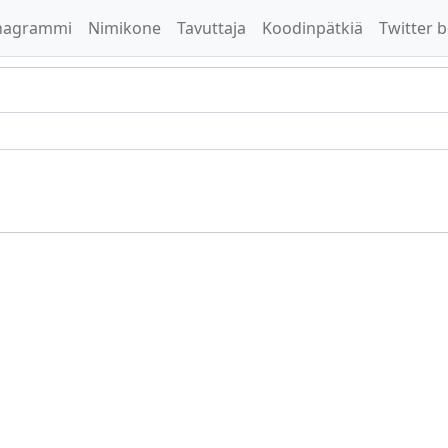
nagrammi
Nimikone
Tavuttaja
Koodinpätkiä
Twitter b