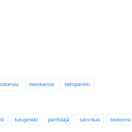
tokansio
tietokansio
tietopankki
ki
lukujenkki
pänttääjä
satorikas
tiedonna