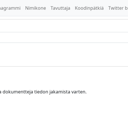
nagrammi
Nimikone
Tavuttaja
Koodinpätkiä
Twitter b
 ja dokumentteja tiedon jakamista varten.