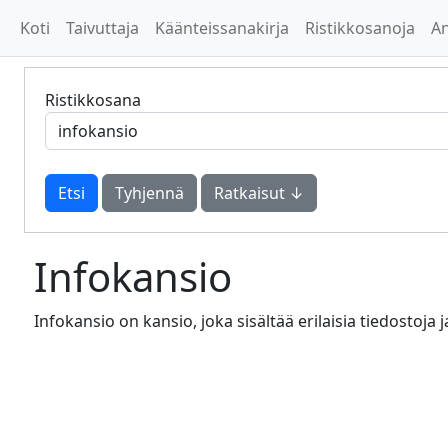
Koti
Taivuttaja
Käänteissanakirja
Ristikkosanoja
A
Ristikkosana
Tyhjennä
Ratkaisut ↓
Infokansio
Infokansio on kansio, joka sisältää erilaisia tiedostoja