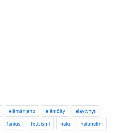
elämänjano
elämöity
eläytynyt
fanius
fetisismi
halu
haluhelmi