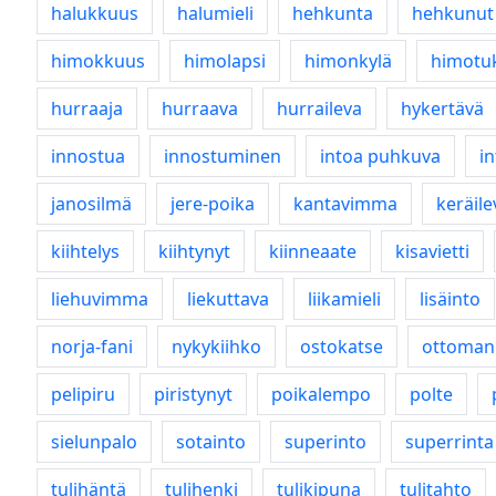
halukkuus
halumieli
hehkunta
hehkunut
himokkuus
himolapsi
himonkylä
himotu
hurraaja
hurraava
hurraileva
hykertävä
innostua
innostuminen
intoa puhkuva
i
janosilmä
jere-poika
kantavimma
keräile
kiihtelys
kiihtynyt
kiinneaate
kisavietti
liehuvimma
liekuttava
liikamieli
lisäinto
norja-fani
nykykiihko
ostokatse
ottoman
pelipiru
piristynyt
poikalempo
polte
sielunpalo
sotainto
superinto
superrinta
tulihäntä
tulihenki
tulikipuna
tulitahto