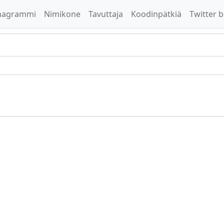
nagrammi
Nimikone
Tavuttaja
Koodinpätkiä
Twitter b