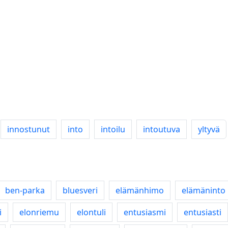
innostunut
into
intoilu
intoutuva
yltyvä
ben-parka
bluesveri
elämänhimo
elämäninto
i
elonriemu
elontuli
entusiasmi
entusiasti