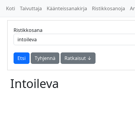
Koti
Taivuttaja
Käänteissanakirja
Ristikkosanoja
A
Ristikkosana
Tyhjennä
Ratkaisut ↓
Intoileva