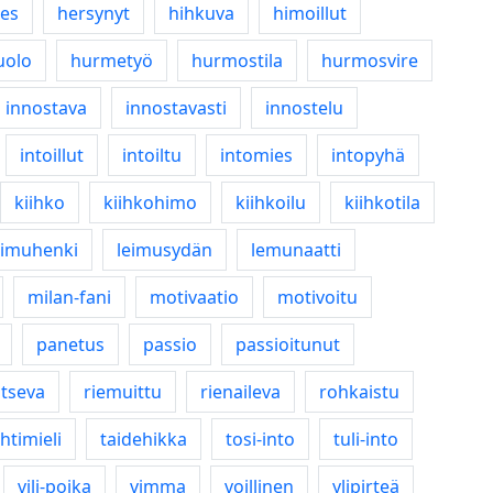
es
hersynyt
hihkuva
himoillut
uolo
hurmetyö
hurmostila
hurmosvire
innostava
innostavasti
innostelu
intoillut
intoiltu
intomies
intopyhä
kiihko
kiihkohimo
kiihkoilu
kiihkotila
eimuhenki
leimusydän
lemunaatti
milan-fani
motivaatio
motivoitu
panetus
passio
passioitunut
itseva
riemuittu
rienaileva
rohkaistu
htimieli
taidehikka
tosi-into
tuli-into
vili-poika
vimma
voillinen
ylipirteä