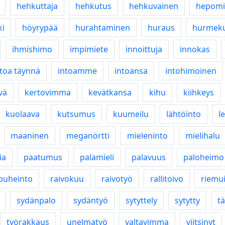
hehkuttaja
hehkutus
hehkuvainen
hepomi
ki
höyrypää
hurahtaminen
huraus
hurmek
ihmishimo
impimiete
innoittuja
innokas
ntoa täynnä
intoamme
intoansa
intohimoinen
vä
kertovimma
kevätkansa
kihu
kiihkeys
kuolaava
kutsumus
kuumeilu
lähtöinto
l
maaninen
meganörtti
mieleninto
mielihalu
ia
paatumus
palamieli
palavuus
paloheimo
puheinto
raivokuu
raivotyö
rallitoivo
riemu
sydänpalo
sydäntyö
sytyttely
sytytty
tä
työrakkaus
unelmatyö
valtavimma
viitsinyt