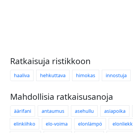
Ratkaisuja ristikkoon
haaliva
hehkuttava
himokas
innostuja
Mahdollisia ratkaisusanoja
äärifani
antaumus
asehullu
asiapoika
elinkiihko
elo-voima
elonlämpö
elonliekk