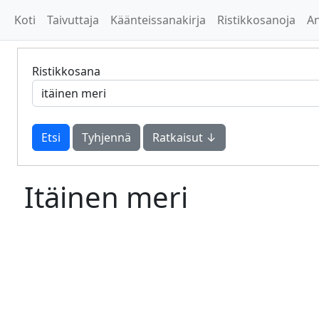
Koti
Taivuttaja
Käänteissanakirja
Ristikkosanoja
A
Ristikkosana
Tyhjennä
Ratkaisut ↓
Itäinen meri