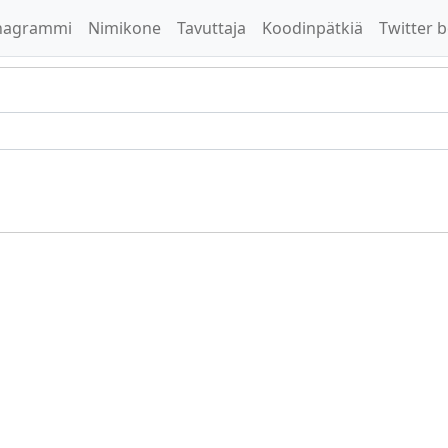
nagrammi
Nimikone
Tavuttaja
Koodinpätkiä
Twitter b