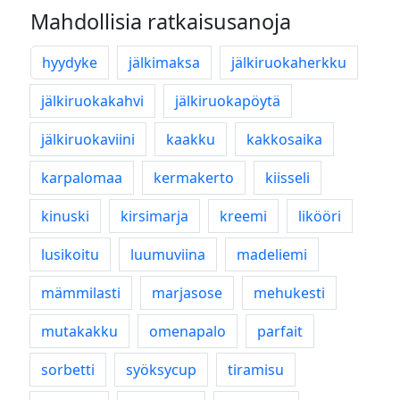
Mahdollisia ratkaisusanoja
hyydyke
jälkimaksa
jälkiruokaherkku
jälkiruokakahvi
jälkiruokapöytä
jälkiruokaviini
kaakku
kakkosaika
karpalomaa
kermakerto
kiisseli
kinuski
kirsimarja
kreemi
likööri
lusikoitu
luumuviina
madeliemi
mämmilasti
marjasose
mehukesti
mutakakku
omenapalo
parfait
sorbetti
syöksycup
tiramisu