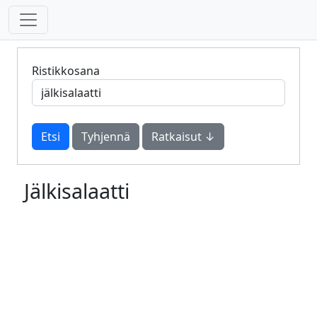
Ristikkosana
Tyhjennä
Ratkaisut ↓
Jälkisalaatti