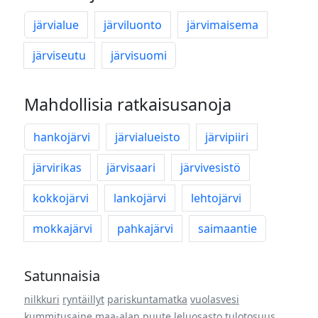
järvialue
järviluonto
järvimaisema
järviseutu
järvisuomi
Mahdollisia ratkaisusanoja
hankojärvi
järvialueisto
järvipiiri
järvirikas
järvisaari
järvivesistö
kokkojärvi
lankojärvi
lehtojärvi
mokkajärvi
pahkajärvi
saimaantie
Satunnaisia
nilkkuri
ryntäillyt
pariskuntamatka
vuolasvesi
kummitusaine
maa-alan puute
leluosasto
tulotosuus