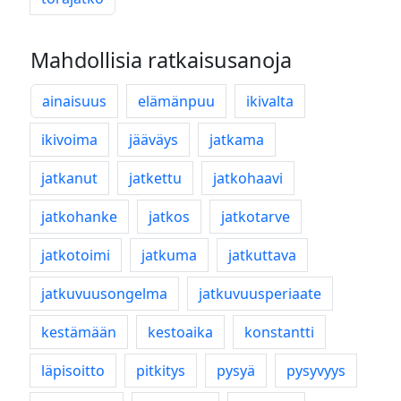
Mahdollisia ratkaisusanoja
ainaisuus
elämänpuu
ikivalta
ikivoima
jääväys
jatkama
jatkanut
jatkettu
jatkohaavi
jatkohanke
jatkos
jatkotarve
jatkotoimi
jatkuma
jatkuttava
jatkuvuusongelma
jatkuvuusperiaate
kestämään
kestoaika
konstantti
läpisoitto
pitkitys
pysyä
pysyvyys