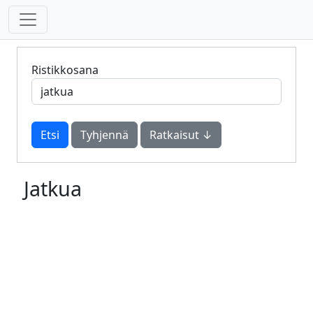
Ristikkosana
Tyhjennä
Ratkaisut ↓
Jatkua