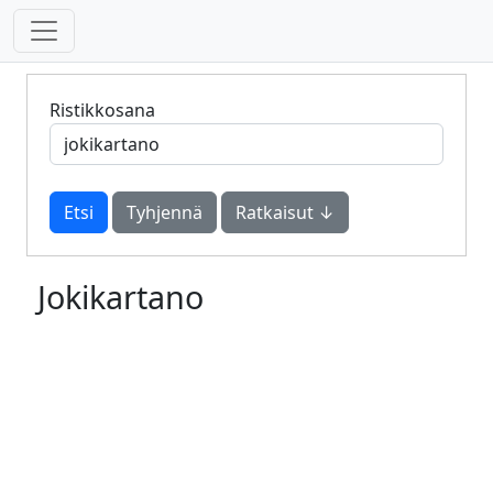
Ristikkosana
Tyhjennä
Ratkaisut ↓
Jokikartano