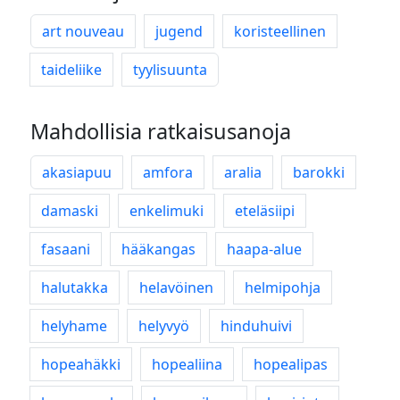
art nouveau
jugend
koristeellinen
taideliike
tyylisuunta
Mahdollisia ratkaisusanoja
akasiapuu
amfora
aralia
barokki
damaski
enkelimuki
eteläsiipi
fasaani
hääkangas
haapa-alue
halutakka
helavöinen
helmipohja
helyhame
helyvyö
hinduhuivi
hopeahäkki
hopealiina
hopealipas