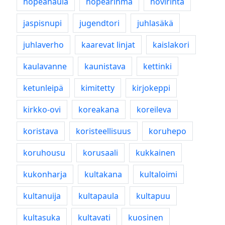
hopeanaula
hopearihma
hovirinta
jaspisnupi
jugendtori
juhlasäkä
juhlaverho
kaarevat linjat
kaislakori
kaulavanne
kaunistava
kettinki
ketunleipä
kimitetty
kirjokeppi
kirkko-ovi
koreakana
koreileva
koristava
koristeellisuus
koruhepo
koruhousu
korusaali
kukkainen
kukonharja
kultakana
kultaloimi
kultanuija
kultapaula
kultapuu
kultasuka
kultavati
kuosinen