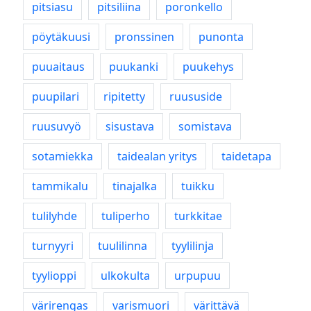
pitsiasu
pitsiliina
poronkello
pöytäkuusi
pronssinen
punonta
puuaitaus
puukanki
puukehys
puupilari
ripitetty
ruususide
ruusuvyö
sisustava
somistava
sotamiekka
taidealan yritys
taidetapa
tammikalu
tinajalka
tuikku
tulilyhde
tuliperho
turkkitae
turnyyri
tuulilinna
tyylilinja
tyylioppi
ulkokulta
urpupuu
värirengas
varismuori
värittävä