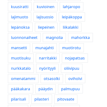
kuusiratti
kuvioinen
lahjaropo
lajimuoto
lajisuosio
leipäkoppa
lepänoksa
liepeinen
liikalakki
luonnonaiheet
magnolia
mahorkka
mansetti
munajahti
muotirotu
muotisuku
narritakki
nojapatsas
nurkkatalo
nyörityyli
oliivipuu
omenatammi
otsasolki
oviholvi
pääkakara
pääydin
palmupuu
pilarisali
pilasteri
pitovaate