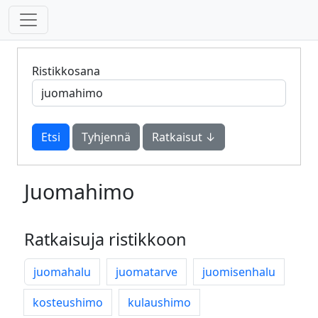
Ristikkosana
Tyhjennä
Ratkaisut ↓
Juomahimo
Ratkaisuja ristikkoon
juomahalu
juomatarve
juomisenhalu
kosteushimo
kulaushimo