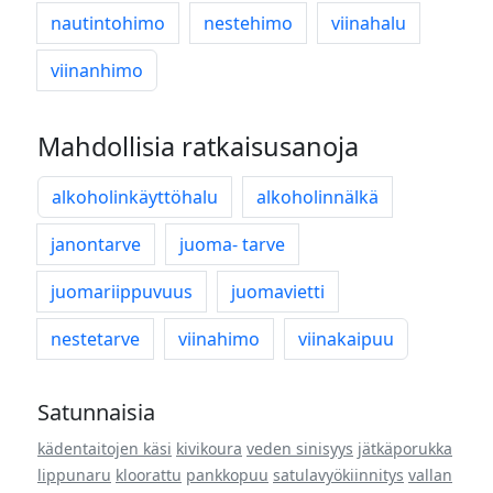
nautintohimo
nestehimo
viinahalu
viinanhimo
Mahdollisia ratkaisusanoja
alkoholinkäyttöhalu
alkoholinnälkä
janontarve
juoma- tarve
juomariippuvuus
juomavietti
nestetarve
viinahimo
viinakaipuu
Satunnaisia
kädentaitojen käsi
kivikoura
veden sinisyys
jätkäporukka
lippunaru
kloorattu
pankkopuu
satulavyökiinnitys
vallan