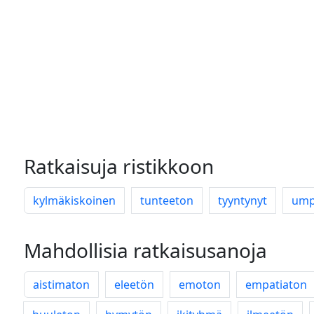
Ratkaisuja ristikkoon
kylmäkiskoinen
tunteeton
tyyntynyt
ump
Mahdollisia ratkaisusanoja
aistimaton
eleetön
emoton
empatiaton