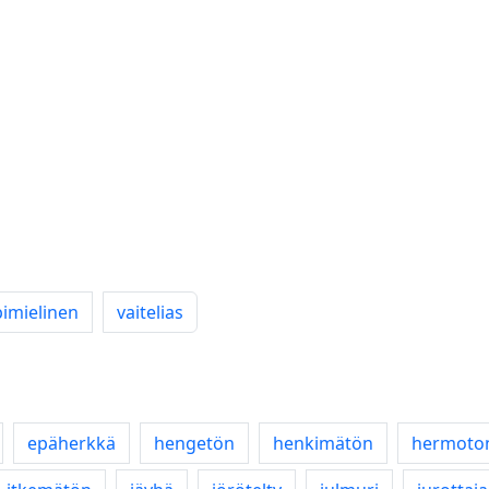
imielinen
vaitelias
epäherkkä
hengetön
henkimätön
hermoto