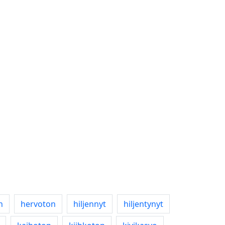
n
hervoton
hiljennyt
hiljentynyt