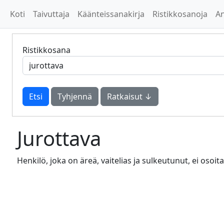
Koti
Taivuttaja
Käänteissanakirja
Ristikkosanoja
A
Ristikkosana
Tyhjennä
Ratkaisut ↓
Jurottava
Henkilö, joka on äreä, vaitelias ja sulkeutunut, ei osoita 