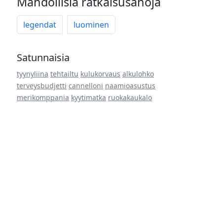
Mahdollisia ratkaisusanoja
legendat
luominen
Satunnaisia
tyynyliina
tehtailtu
kulukorvaus
alkulohko
terveysbudjetti
cannelloni
naamioasustus
merikomppania
kyytimatka
ruokakaukalo