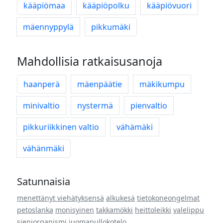
kääpiömaa
kääpiöpolku
kääpiövuori
mäennyppylä
pikkumäki
Mahdollisia ratkaisusanoja
haanperä
mäenpäätie
mäkikumpu
minivaltio
nystermä
pienvaltio
pikkuriikkinen valtio
vähämäki
vähänmäki
Satunnaisia
menettänyt viehätyksensä
alkukesä
tietokoneongelmat
petoslanka
monisyinen
takkamökki
heittoleikki
valelippu
sieniorganismi
juomapullokotelo