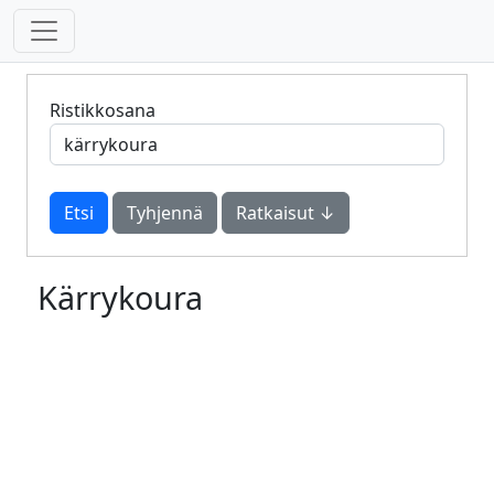
Ristikkosana
Tyhjennä
Ratkaisut ↓
Kärrykoura