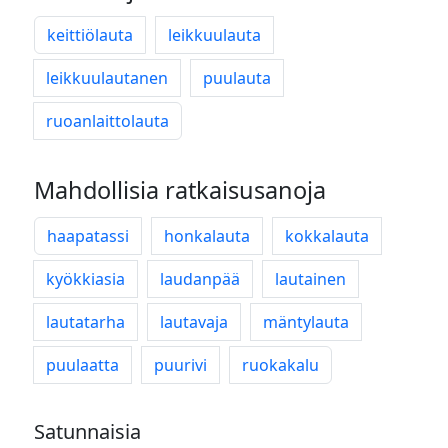
keittiölauta
leikkuulauta
leikkuulautanen
puulauta
ruoanlaittolauta
Mahdollisia ratkaisusanoja
haapatassi
honkalauta
kokkalauta
kyökkiasia
laudanpää
lautainen
lautatarha
lautavaja
mäntylauta
puulaatta
puurivi
ruokakalu
Satunnaisia