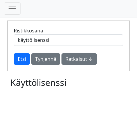
Ristikkosana
Tyhjennä
Ratkaisut ↓
Käyttölisenssi