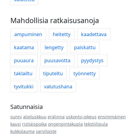
Mahdollisia ratkaisusanoja
ampuminen
heitetty
kaadettava
kaatama
lengetty
paiskattu
puuaura
puusavotta
pyydystys
taklailtu
tiputeltu
työnnetty
tyvitukki
valutushana
Satunnaisia
sunni
aloituskkuu
erälinna
uskonto-oikeus
ensimmäinen
kausi
ristiäispoika
ongenpintakupla
tekstiilipula
kukkolauma
sarviloiste