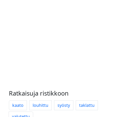
Ratkaisuja ristikkoon
kaato
louhittu
syösty
taklattu
valutettu