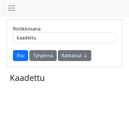
Ristikkosana
Tyhjennä
Ratkaisut ↓
Kaadettu