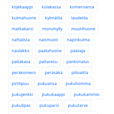
kojekaappi
kolakassa
komeroansa
kulmahuone
kylmätila
laudetila
matkakarsi
monohylly
muotihuone
naftalista
naismuoti
napinkulma
naulakko
paaluhuone
päävaja
paitakasa
paitaresu
pankonalus
peräkomero
peräsäkä
piiloaitta
pirttipuu
pukuansa
pukuhomma
pukujenkki
pukukaappi
pukukammio
pukulipas
pukuparsi
pukutarve