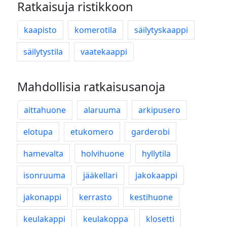
Ratkaisuja ristikkoon
kaapisto
komerotila
säilytyskaappi
säilytystila
vaatekaappi
Mahdollisia ratkaisusanoja
aittahuone
alaruuma
arkipusero
elotupa
etukomero
garderobi
hamevalta
holvihuone
hyllytila
isonruuma
jääkellari
jakokaappi
jakonappi
kerrasto
kestihuone
keulakappi
keulakoppa
klosetti