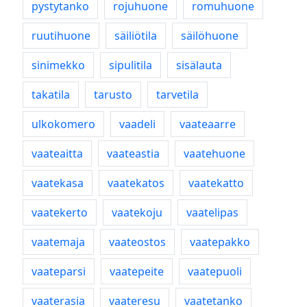
pystytanko
rojuhuone
romuhuone
ruutihuone
säiliötila
säilöhuone
sinimekko
sipulitila
sisälauta
takatila
tarusto
tarvetila
ulkokomero
vaadeli
vaateaarre
vaateaitta
vaateastia
vaatehuone
vaatekasa
vaatekatos
vaatekatto
vaatekerto
vaatekoju
vaatelipas
vaatemaja
vaateostos
vaatepakko
vaateparsi
vaatepeite
vaatepuoli
vaaterasia
vaateresu
vaatetanko