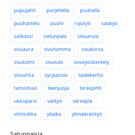
pupujahti
purjehella
puuhalla
puuhastelu
puuhi
rojutyö
salatyö
salikassi
sielunpalo
sivuansio
sivuaura
sivuhomma
sivukorva
sivutoimi
sivutulo
sivutyöskentely
sivuvirka
syrjäansio
taidekerho
tanssihuvi
teenjuoja
teräspihti
ukkoparvi
välityö
väreäplä
viinisukka
yliaika
ylimääräistyö
Satunnaisia