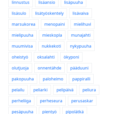
linnustus
lisäansio
lisäpuuha
lisäsulo
lisätyöskentely
lisävaiva
marsukorea
menopaini
mielihuvi
mielipuuha
mieskopla
munajahti
muumivisa
nukkekoti
nykypuuha
oheistyö
oksalahti
ökyponi
olutjuoja
onnentähde
pääduuni
pakopuuha
paloheimo
pappiralli
pelailu
peliarki
pelipäivä
peliura
perheliiga
perheseura
perusaskar
pesäpuuha
pientyö
pipolätkä