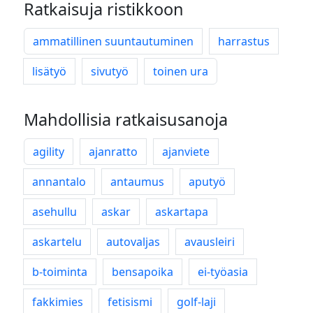
Ratkaisuja ristikkoon
ammatillinen suuntautuminen
harrastus
lisätyö
sivutyö
toinen ura
Mahdollisia ratkaisusanoja
agility
ajanratto
ajanviete
annantalo
antaumus
aputyö
asehullu
askar
askartapa
askartelu
autovaljas
avausleiri
b-toiminta
bensapoika
ei-työasia
fakkimies
fetisismi
golf-laji