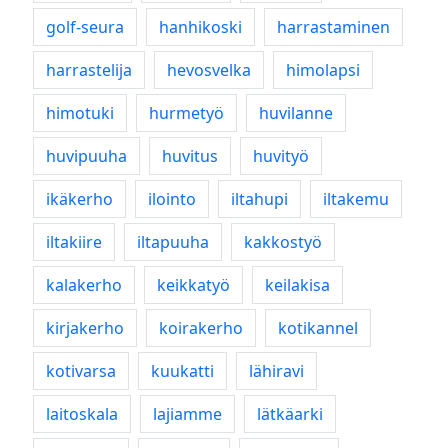
golf-seura
hanhikoski
harrastaminen
harrastelija
hevosvelka
himolapsi
himotuki
hurmetyö
huvilanne
huvipuuha
huvitus
huvityö
ikäkerho
ilointo
iltahupi
iltakemu
iltakiire
iltapuuha
kakkostyö
kalakerho
keikkatyö
keilakisa
kirjakerho
koirakerho
kotikannel
kotivarsa
kuukatti
lähiravi
laitoskala
lajiamme
lätkäarki