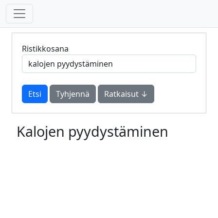
Ristikkosana
Tyhjennä
Ratkaisut ↓
Kalojen pyydystäminen