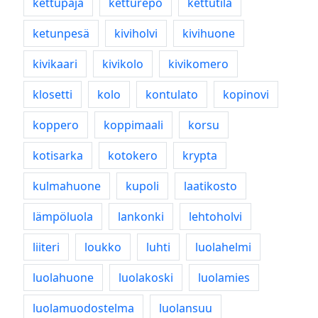
kettupaja
ketturepo
kettutila
ketunpesä
kiviholvi
kivihuone
kivikaari
kivikolo
kivikomero
klosetti
kolo
kontulato
kopinovi
koppero
koppimaali
korsu
kotisarka
kotokero
krypta
kulmahuone
kupoli
laatikosto
lämpöluola
lankonki
lehtoholvi
liiteri
loukko
luhti
luolahelmi
luolahuone
luolakoski
luolamies
luolamuodostelma
luolansuu