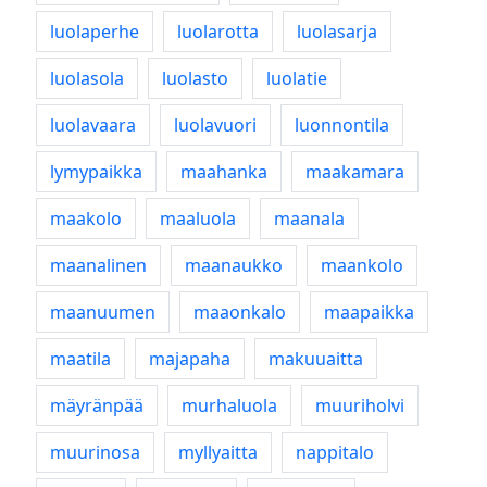
luolaperhe
luolarotta
luolasarja
luolasola
luolasto
luolatie
luolavaara
luolavuori
luonnontila
lymypaikka
maahanka
maakamara
maakolo
maaluola
maanala
maanalinen
maanaukko
maankolo
maanuumen
maaonkalo
maapaikka
maatila
majapaha
makuuaitta
mäyränpää
murhaluola
muuriholvi
muurinosa
myllyaitta
nappitalo