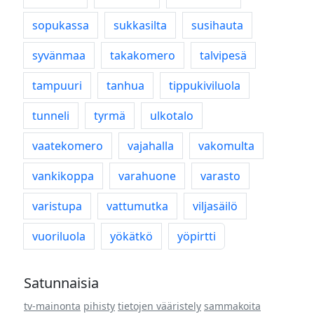
sopukassa
sukkasilta
susihauta
syvänmaa
takakomero
talvipesä
tampuuri
tanhua
tippukiviluola
tunneli
tyrmä
ulkotalo
vaatekomero
vajahalla
vakomulta
vankikoppa
varahuone
varasto
varistupa
vattumutka
viljasäilö
vuoriluola
yökätkö
yöpirtti
Satunnaisia
tv-mainonta
pihisty
tietojen vääristely
sammakoita