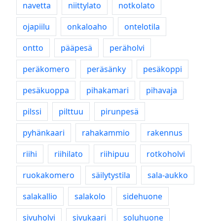
navetta
niittylato
notkolato
ojapiilu
onkaloaho
ontelotila
ontto
pääpesä
peräholvi
peräkomero
peräsänky
pesäkoppi
pesäkuoppa
pihakamari
pihavaja
pilssi
pilttuu
pirunpesä
pyhänkaari
rahakammio
rakennus
riihi
riihilato
riihipuu
rotkoholvi
ruokakomero
säilytystila
sala-aukko
salakallio
salakolo
sidehuone
sivuholvi
sivukaari
soluhuone