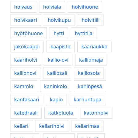
holvaus
holviala
holvihuone
holvikaari
holvikupu
holvitiili
hyötöhuone
hytti
hyttitila
jakokaappi
kaapisto
kaariaukko
kaariholvi
kallio-ovi
kalliomaja
kallionovi
kalliosali
kalliosola
kammio
kaninkolo
kaninpesä
kantakaari
kapio
karhuntupa
katedraali
kätköluola
katonholvi
kellari
kellariholvi
kellarimaa