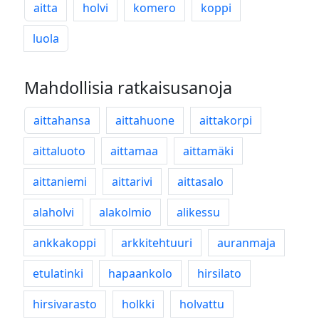
aitta
holvi
komero
koppi
luola
Mahdollisia ratkaisusanoja
aittahansa
aittahuone
aittakorpi
aittaluoto
aittamaa
aittamäki
aittaniemi
aittarivi
aittasalo
alaholvi
alakolmio
alikessu
ankkakoppi
arkkitehtuuri
auranmaja
etulatinki
hapaankolo
hirsilato
hirsivarasto
holkki
holvattu