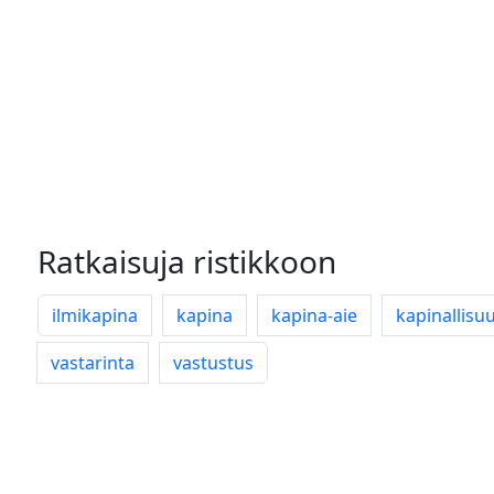
Ratkaisuja ristikkoon
ilmikapina
kapina
kapina-aie
kapinallisu
vastarinta
vastustus