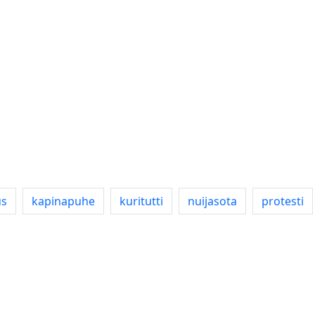
us
kapinapuhe
kuritutti
nuijasota
protesti