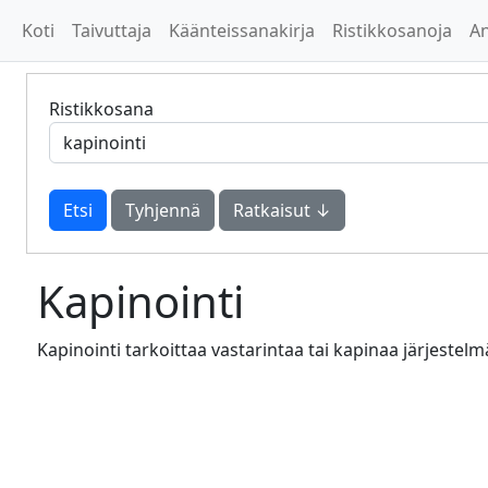
Koti
Taivuttaja
Käänteissanakirja
Ristikkosanoja
A
Ristikkosana
Tyhjennä
Ratkaisut ↓
Kapinointi
Kapinointi tarkoittaa vastarintaa tai kapinaa järjestelm