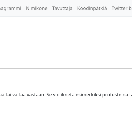
nagrammi
Nimikone
Tavuttaja
Koodinpätkiä
Twitter b
ää tai valtaa vastaan. Se voi ilmetä esimerkiksi protesteina 