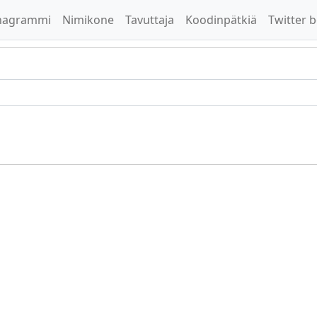
nagrammi
Nimikone
Tavuttaja
Koodinpätkiä
Twitter b