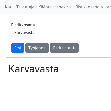
Koti
Taivuttaja
Käänteissanakirja
Ristikkosanoja
A
Ristikkosana
Tyhjennä
Ratkaisut ↓
Karvavasta