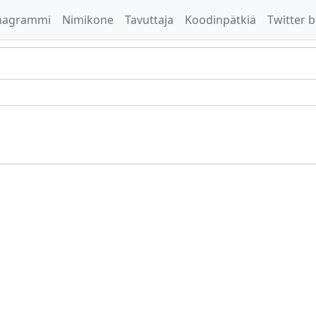
nagrammi
Nimikone
Tavuttaja
Koodinpätkiä
Twitter b