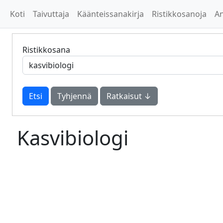
Koti
Taivuttaja
Käänteissanakirja
Ristikkosanoja
A
Ristikkosana
Tyhjennä
Ratkaisut ↓
Kasvibiologi