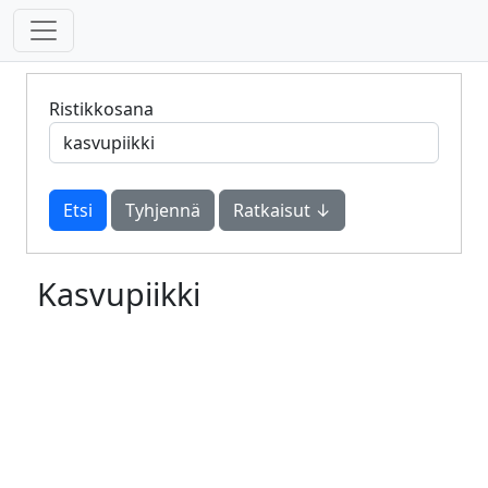
Ristikkosana
Tyhjennä
Ratkaisut ↓
Kasvupiikki