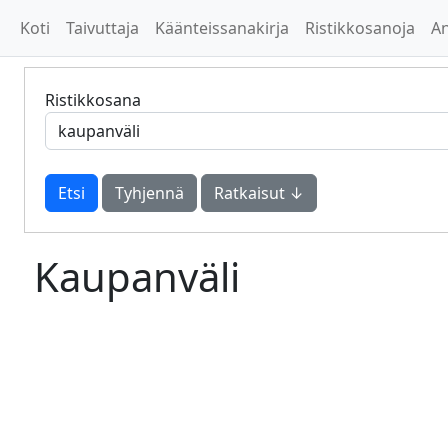
Koti
Taivuttaja
Käänteissanakirja
Ristikkosanoja
A
Ristikkosana
Tyhjennä
Ratkaisut ↓
Kaupanväli