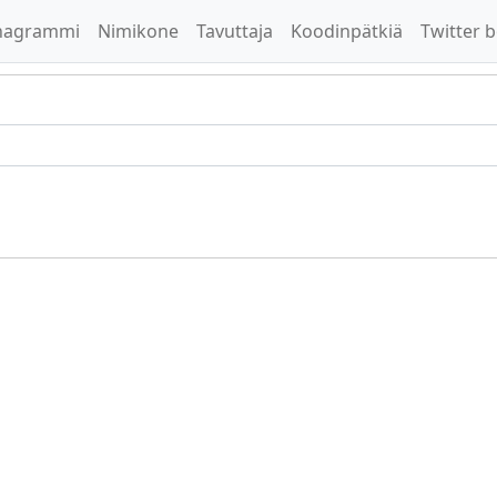
nagrammi
Nimikone
Tavuttaja
Koodinpätkiä
Twitter b