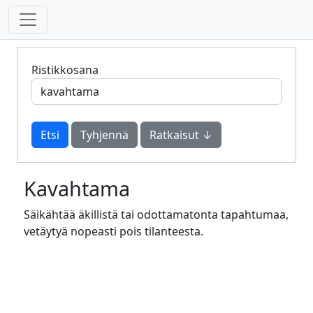
Ristikkosana
Tyhjennä
Ratkaisut ↓
Kavahtama
Säikähtää äkillistä tai odottamatonta tapahtumaa,
vetäytyä nopeasti pois tilanteesta.