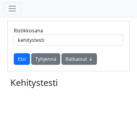
Ristikkosana
Tyhjennä
Ratkaisut ↓
Kehitystesti