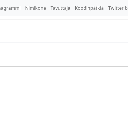
nagrammi
Nimikone
Tavuttaja
Koodinpätkiä
Twitter b