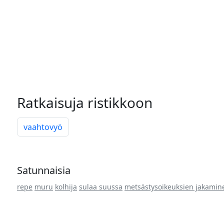
Ratkaisuja ristikkoon
vaahtovyö
Satunnaisia
repe
muru
kolhija
sulaa suussa
metsästysoikeuksien jakamin