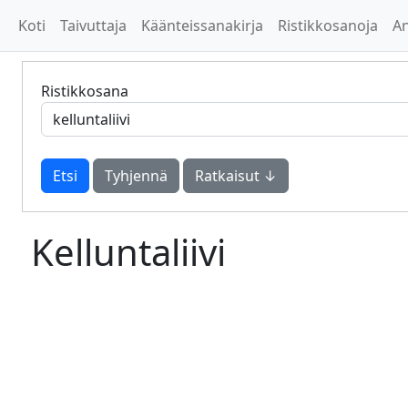
Koti
Taivuttaja
Käänteissanakirja
Ristikkosanoja
A
Ristikkosana
Tyhjennä
Ratkaisut ↓
Kelluntaliivi