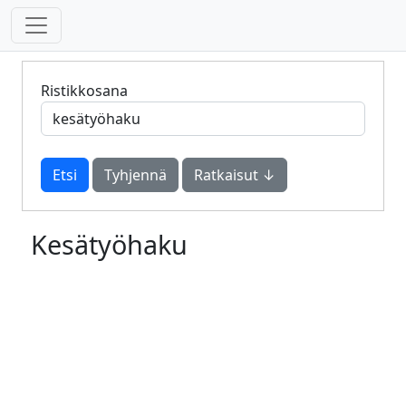
Ristikkosana
Tyhjennä
Ratkaisut ↓
Kesätyöhaku