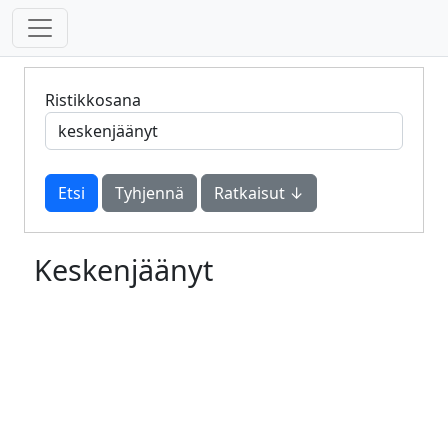
Ristikkosana
Tyhjennä
Ratkaisut ↓
Keskenjäänyt