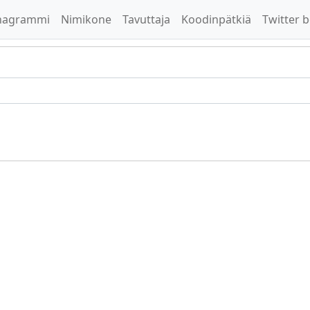
nagrammi
Nimikone
Tavuttaja
Koodinpätkiä
Twitter b