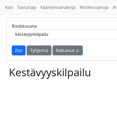
Koti
Taivuttaja
Käänteissanakirja
Ristikkosanoja
A
Ristikkosana
Tyhjennä
Ratkaisut ↓
Kestävyyskilpailu