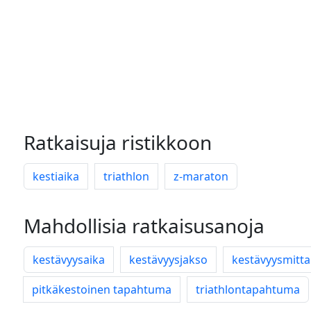
Ratkaisuja ristikkoon
kestiaika
triathlon
z-maraton
Mahdollisia ratkaisusanoja
kestävyysaika
kestävyysjakso
kestävyysmitt
pitkäkestoinen tapahtuma
triathlontapahtuma