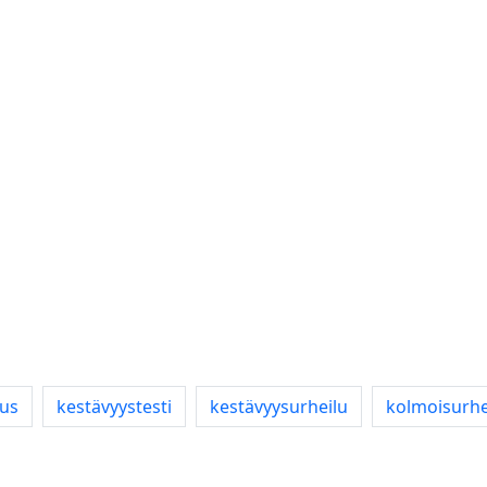
aus
kestävyystesti
kestävyysurheilu
kolmoisurhe