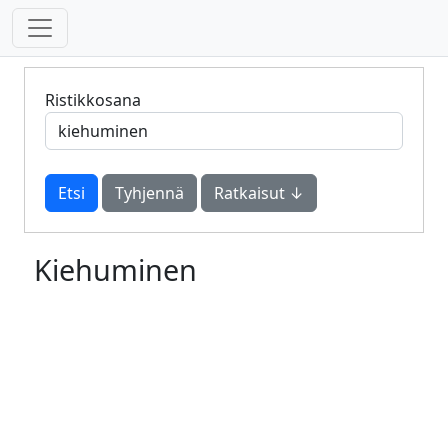
Ristikkosana
Tyhjennä
Ratkaisut ↓
Kiehuminen