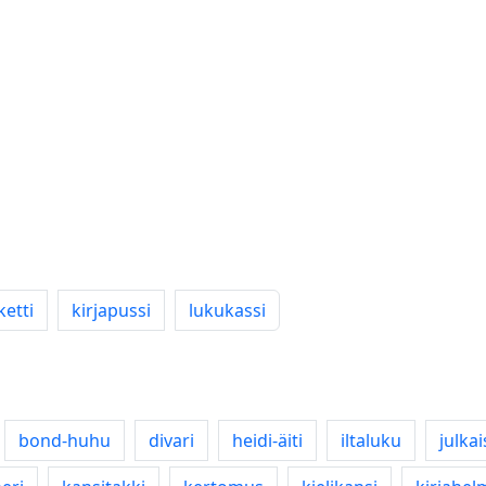
ketti
kirjapussi
lukukassi
bond-huhu
divari
heidi-äiti
iltaluku
julka