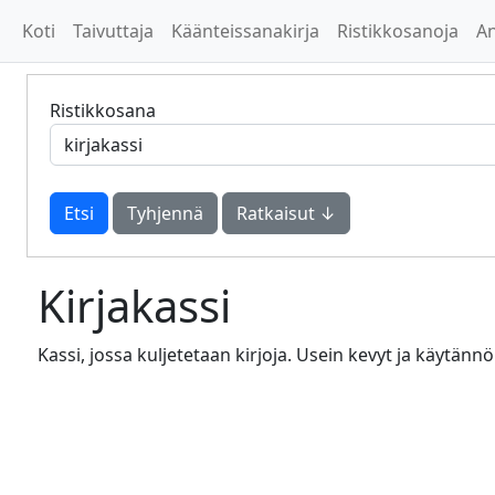
Koti
Taivuttaja
Käänteissanakirja
Ristikkosanoja
A
Ristikkosana
Tyhjennä
Ratkaisut ↓
Kirjakassi
Kassi, jossa kuljetetaan kirjoja. Usein kevyt ja käytännö