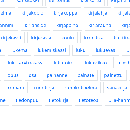
eri
kansitakki
kertomus
kielikansi
kirjahel
oelma
kirjakopio
kirjakoppa
kirjalahja
kirjal
jannimi
kirjanside
kirjapaino
kirjarauha
kirj
kirjekassi
kirjerasia
koulu
kronikka
kulttit
a
lukema
lukemiskassi
luku
lukueväs
lu
lukutarvikekassi
lukutoimi
lukuviikko
mies
opus
osa
painanne
painate
painettu
romani
runokirja
runokokoelma
sanakirja
ine
tiedonpuu
tietokirja
tietoteos
ulla-hah