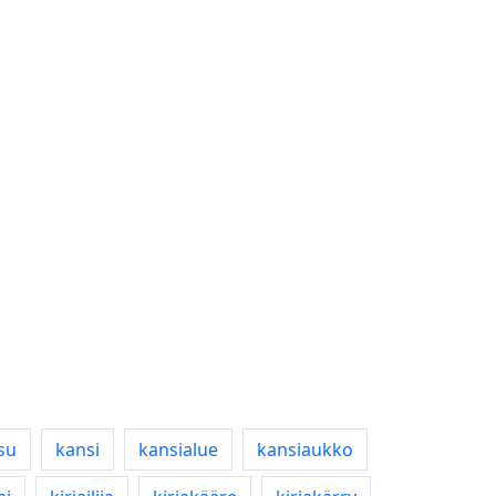
isu
kansi
kansialue
kansiaukko