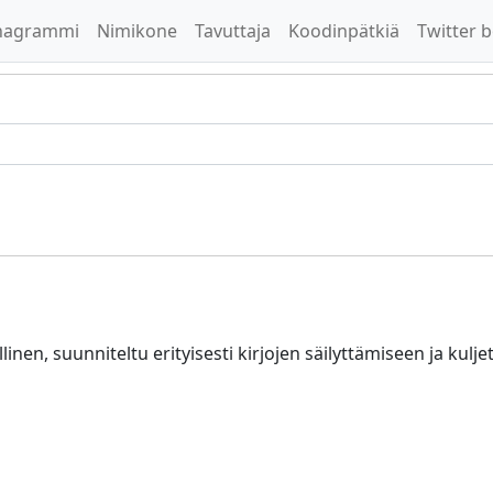
nagrammi
Nimikone
Tavuttaja
Koodinpätkiä
Twitter b
llinen, suunniteltu erityisesti kirjojen säilyttämiseen ja kulj