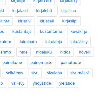
mi
kirjailija
kirjakääre
kirjakärry
aki
kirjalasti
kirjalehti
kirjaliina
arinta
kirjarivi
kirjasali
kirjasiipi
eos
kustantaja
kustantamo
kuvakirja
kuinto
lukulaatu
lukulahja
lukuläksy
hahmo
nide
nideluku
nidos
novelli
painokone
painomuste
painotuote
selkämys
sivu
sivulapa
sivumäärä
mo
välilevy
yhdysside
yleisside