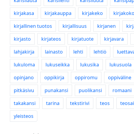
kansilauta
kansilehti
kansiluuta
kansipap
kirjakasa
kirjakauppa
kirjakeko
kirjakok
kirjallinen tuotos
kirjallisuus
kirjanen
kir
kirjasto
kirjateos
kirjatuote
kirjavara
lahjakirja
lainasto
lehti
lehtiö
luettav
lukuloma
lukuseikka
lukusika
lukusuola
opinjano
oppikirja
oppiromu
oppiväline
pitkäsivu
punakansi
puolikansi
romaani
takakansi
tarina
tekstirivi
teos
teosa
yleisteos