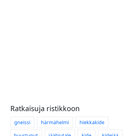
Ratkaisuja ristikkoon
gneissi
härmähelmi
hiekkakide
huurtunut
jäähiutale
kide
kidejää