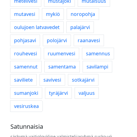
metelivesi
mustajoki
mutaisuus
mutavesi
mykiö
noropohja
oulujoen latvavedet
palajärvi
pohjasavi
polojärvi
raanavesi
rouhevesi
ruumenvesi
samennus
samennut
samentama
savilampi
saviliete
savivesi
sotkajärvi
sumanjoki
tyräjärvi
valjuus
vesiruskea
Satunnaisia
särkymä
vaitioloväline
valmistelijaryhmä
rusko-yö