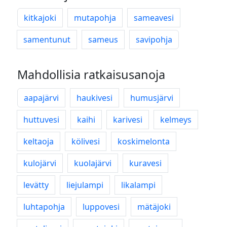
kitkajoki
mutapohja
sameavesi
samentunut
sameus
savipohja
Mahdollisia ratkaisusanoja
aapajärvi
haukivesi
humusjärvi
huttuvesi
kaihi
karivesi
kelmeys
keltaoja
kölivesi
koskimelonta
kulojärvi
kuolajärvi
kuravesi
levätty
liejulampi
likalampi
luhtapohja
luppovesi
mätäjoki