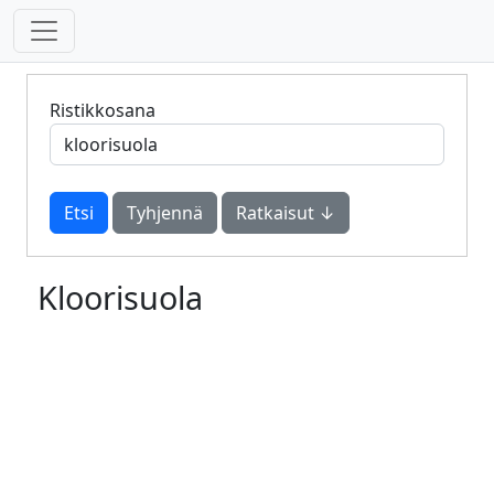
Ristikkosana
Tyhjennä
Ratkaisut ↓
Kloorisuola