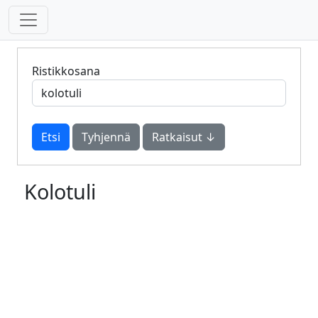
Ristikkosana
Tyhjennä
Ratkaisut ↓
Kolotuli