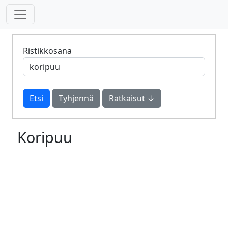
Ristikkosana
Tyhjennä
Ratkaisut ↓
Koripuu