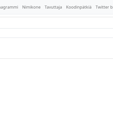
nagrammi
Nimikone
Tavuttaja
Koodinpätkiä
Twitter b