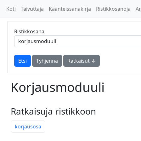
Koti
Taivuttaja
Käänteissanakirja
Ristikkosanoja
A
Ristikkosana
Tyhjennä
Ratkaisut ↓
Korjausmoduuli
Ratkaisuja ristikkoon
korjausosa