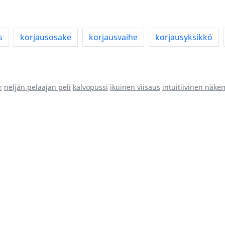
s
korjausosake
korjausvaihe
korjausyksikkö
r
neljän pelaajan peli
kalvopussi
ikuinen viisaus
intuitiivinen näk