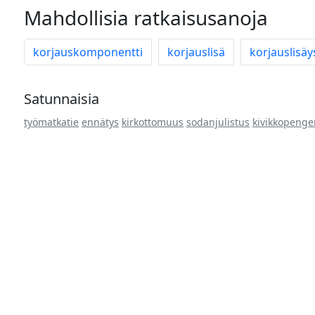
Mahdollisia ratkaisusanoja
korjauskomponentti
korjauslisä
korjauslisäy
Satunnaisia
työmatkatie
ennätys
kirkottomuus
sodanjulistus
kivikkopenge