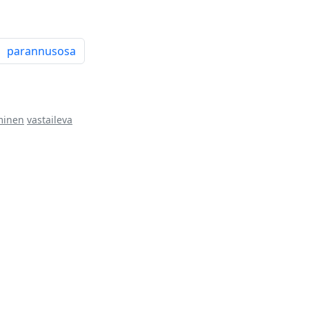
parannusosa
eminen
vastaileva